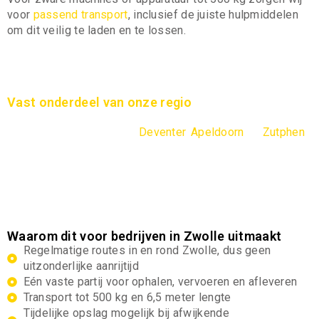
voor
passend transport
, inclusief de juiste hulpmiddelen
om dit veilig te laden en te lossen.
Vast onderdeel van onze regio
Zwolle valt binnen het vaste rijgebied van MAX Pakket,
samen met onder andere
Deventer
,
Apeldoorn
en
Zutphen
.
Hierdoor zijn er regelmatig routes in en rond de stad, wat
kortere doorlooptijden mogelijk maakt dan bij vervoerders
die hier incidenteel komen.
Waarom dit voor bedrijven in Zwolle uitmaakt
Regelmatige routes in en rond Zwolle, dus geen
uitzonderlijke aanrijtijd
Eén vaste partij voor ophalen, vervoeren en afleveren
Transport tot 500 kg en 6,5 meter lengte
Tijdelijke opslag mogelijk bij afwijkende