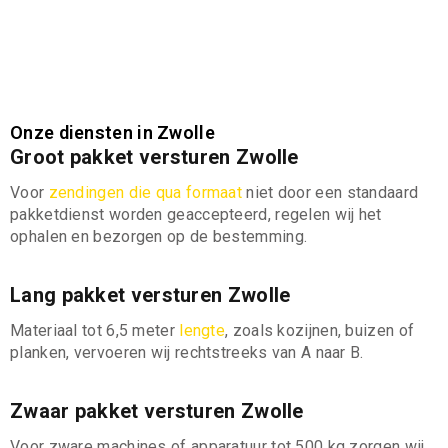
bijvoorbeeld bij het vervoeren van een grote tweedehands
aankoop of bij het laten ophalen van witgoed dat niet
zelfstandig te vervoeren is.
Onze diensten in Zwolle
Groot pakket versturen Zwolle
Voor
zendingen die qua formaat
niet door een standaard
pakketdienst worden geaccepteerd, regelen wij het
ophalen en bezorgen op de bestemming.
Lang pakket versturen Zwolle
Materiaal tot 6,5 meter
lengte
, zoals kozijnen, buizen of
planken, vervoeren wij rechtstreeks van A naar B.
Zwaar pakket versturen Zwolle
Voor zware machines of apparatuur tot 500 kg zorgen wij