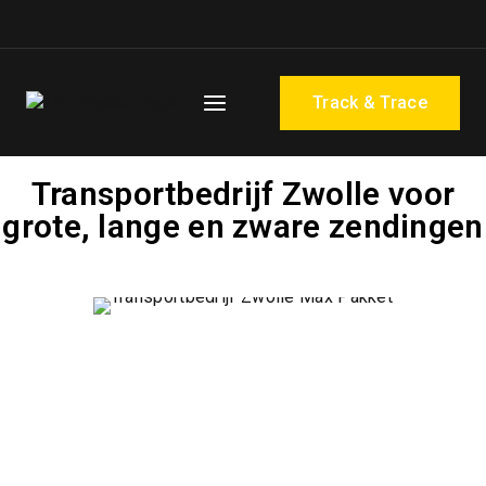
Track & Trace
Transportbedrijf Zwolle voor
grote, lange en zware zendingen
Zwolle is een belangrijk logistiek knooppunt in de regio,
met veel bedrijven die afhankelijk zijn van een
betrouwbare aanvoer en aflevering van goederen. MAX
Pakket vervoert vanuit deze regio dagelijks zendingen die
buiten de afmetingen of het gewicht van reguliere
pakketdiensten vallen — van grote producten tot lange