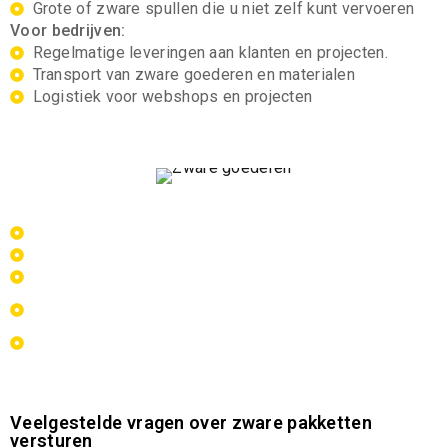
Grote of zware spullen die u niet zelf kunt vervoeren
Voor bedrijven:
Regelmatige leveringen aan klanten en projecten.
Transport van zware goederen en materialen
Logistiek voor webshops en projecten
Waarom kiezen voor MAX pakket?
Gespecialiseerd in zware zendingen tot 500 kg
Haal- en brengservice door heel Nederland
Flexibel en snel inzetbaar
Geschikt voor zowel eenmalige als terugkerende
zendingen
Betrouwbare levering zonder gedoe
Veelgestelde vragen over zware pakketten
versturen