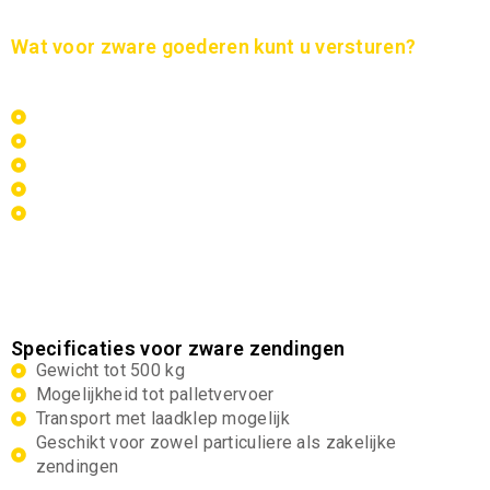
Wat voor zware goederen kunt u versturen?
Wij vervoeren een breed scala aan zware goederen,
waaronder:
Witgoed zoals koelkasten, wasmachines en drogers
Zware machines en technische onderdelen
Pallets met zware lading
Bouwmaterialen en prefab onderdelen
Grote of massieve producten met een hoog gewicht
Heeft u een specifieke zending? Wij denken graag met u
mee over de beste oplossing.
Specificaties voor zware zendingen
Gewicht tot 500 kg
Mogelijkheid tot palletvervoer
Transport met laadklep mogelijk
Geschikt voor zowel particuliere als zakelijke
zendingen