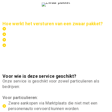
Hoe werkt het versturen van een zwaar pakket?
Meld uw zending eenvoudig aan
Wij halen de zending op locatie op
Transport wordt zorgvuldig uitgevoerd
Levering op het gewenste adres en tijdstip
U heeft geen omkijken naar het transport — wij regelen
alles van A tot Z.
Voor wie is deze service geschikt?
Onze service is geschikt voor zowel particulieren als
bedrijven:
Voor particulieren:
Zware aankopen via Marktplaats die niet met een
personenauto vervoerd kunnen worden.