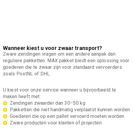
Met onze haal- en brengservice nemen wij het volledige
transport uit handen. Zo hoeft u zich geen zorgen te maken
over logistiek, tillen of vervoer.
Wanneer kiest u voor zwaar transport?
Zware zendingen vragen om een andere aanpak dan
reguliere pakketten. MAX pakket biedt een oplossing voor
goederen die te zwaar zijn voor standaard vervoerders
zoals PostNL of DHL.
U kiest voor onze service wanneer u bijvoorbeeld te
maken heeft met:
Zendingen zwaarder dan 30–50 kg
Pakketten die niet handmatig verplaatst kunnen worden
Goederen die op een pallet vervoerd moeten worden
Zware producten voor klanten of projecten